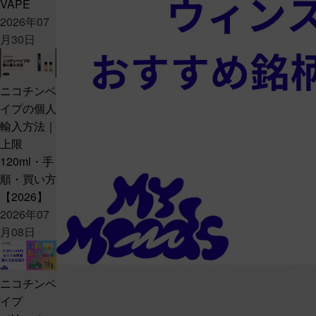
VAPE
2026年07
月30日
ニコチンベ
イプの個人
輸入方法｜
上限
120ml・手
順・買い方
【2026】
2026年07
月08日
ニコチンベ
イプ