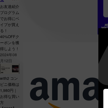
お友達紹介
プログラム
でお得にベ
イプが買え
る！
40%OFFク
ーポンを獲
得しよう！
2024年08
月12日
with2 コン
ビニ価格は
1,980円｜
お得な買い
方