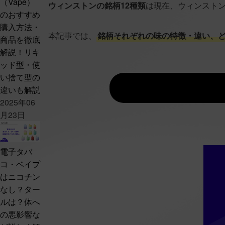
（Vape）
ウィンストンの銘柄12種類
は現在、ウィンストン
のおすすめ
購入方法・
本記事では、
銘柄それぞれの味の特徴・違い、
商品を徹底
解説！リキ
ッド型・使
い捨て型の
違いも解説
2025年06
月23日
電子タバ
コ・ベイプ
はニコチン
なし？ター
ルは？体へ
の悪影響な