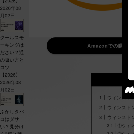
【2026】
2026年08
月02日
クールスモ
ーキングは
Amazonでの購入
ださい？通
の吸い方と
コツ
【2026】
2026年08
月02日
ウィンスト
ウィンスト
ふかしタバ
ウィンスト
コはダサ
①ウィ
い？見分け
②ウィ
方3選と肺