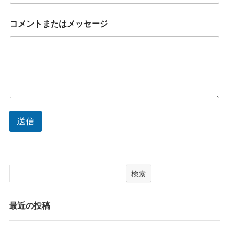
ト
ま
た
コメントまたはメッセージ
は
メ
ッ
セ
ー
ジ
コ
メ
ン
ト
送信
ま
た
は
メ
ッ
検索
セ
ー
ジ
最近の投稿