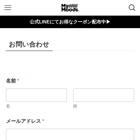
公式LINEにてお得なクーポン配布中▶︎
お問い合わせ
名前
*
名
姓
*
メールアドレス
*
コ
メ
ン