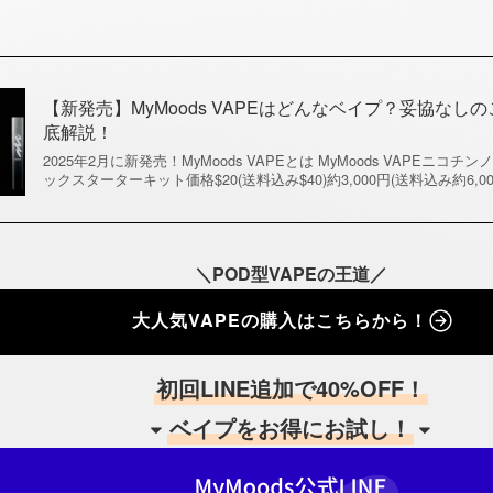
【新発売】MyMoods VAPEはどんなベイプ？妥協な
底解説！
2025年2月に新発売！MyMoods VAPEとは MyMoods VAPE
ックスターターキット価格$20(送料込み$40)約3,000円(送料込み約6,0
＼POD型VAPEの王道／
大人気VAPEの購入はこちらから！
初回LINE追加で40%OFF！
ベイプをお得にお試し！