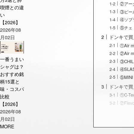
②アー
喫煙との違
③ピー
い
④ソブ
【2026】
⑤チェ
2026年08
ドンキで買
月02日
①Air 
②Air 
一番うまい
③CHI
シャグは？
④SLA
おすすめ銘
⑤MIN
柄15選と
ドンキで買
味・コスパ
①C-T
比較
②Fle
【2026】
2026年08
月02日
MORE