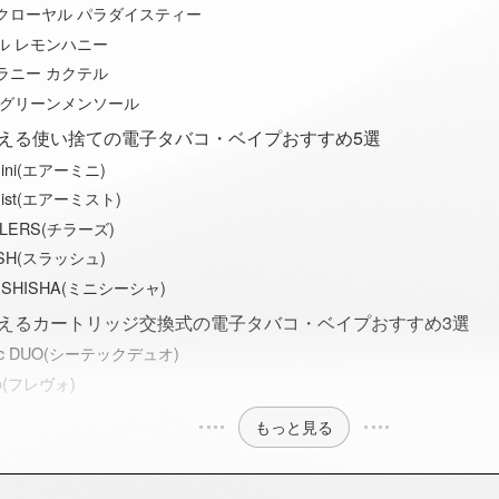
クローヤル パラダイスティー
ル レモンハニー
ラニー カクテル
 グリーンメンソール
える使い捨ての電子タバコ・ベイプおすすめ5選
mini(エアーミニ)
mist(エアーミスト)
LLERS(チラーズ)
SH(スラッシュ)
I SHISHA(ミニシーシャ)
えるカートリッジ交換式の電子タバコ・ベイプおすすめ3選
ec DUO(シーテックデュオ)
vo(フレヴォ)
もっと見る