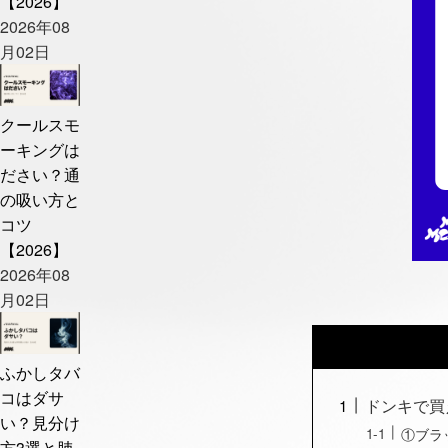
【2026】
2026年08
月02日
クールスモ
ーキングは
ださい？通
の吸い方と
コツ
【2026】
2026年08
月02日
ふかしタバ
コはダサ
ドンキで買
い？見分け
①ブラ
方3選と肺