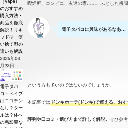
（Vape）
喫煙所、コンビニ、友達の家……。ふとした瞬間
のおすすめ
購入方法・
商品を徹底
電子タバコに興味があるなあ…
解説！リキ
ッド型・使
い捨て型の
違いも解説
2025年06
月23日
という方も多いのではないのでしょうか。
電子タバ
コ・ベイプ
はニコチン
本記事では
ドンキホーテ(ドンキ)で買える、おす
なし？ター
ルは？体へ
評判や口コミ・選び方まで詳しく解説。
ぜひ参考
の悪影響な