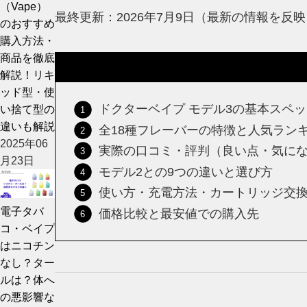
（Vape）
最終更新：2026年7月9日（最新の情報を反映
のおすすめ
購入方法・
商品を徹底
解説！リキ
ッド型・使
ドクターベイプ モデル3の基本スペ
い捨て型の
違いも解説
全18種フレーバーの特徴と人気ラン
2025年06
実際の口コミ・評判（良い点・気に
月23日
モデル2との9つの違いと選び方
使い方・充電方法・カートリッジ交
電子タバ
価格比較と最安値での購入先
コ・ベイプ
はニコチン
なし？ター
ルは？体へ
の悪影響な