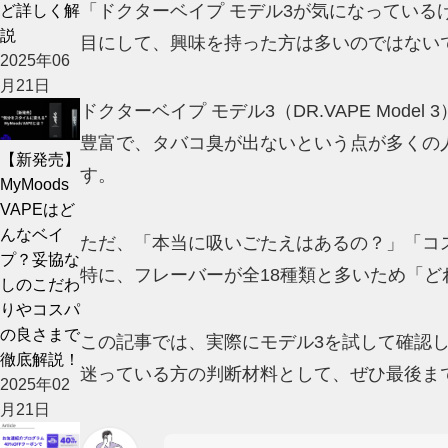
「ドクターベイプ モデル3が気になっている
ど詳しく解
説
目にして、興味を持った方は多いのではない
2025年06
月21日
ドクターベイプ モデル3（DR.VAPE M
豊富で、タバコ臭が出ないという点が多くの
【新発売】
す。
MyMoods
VAPEはど
んなベイ
ただ、「本当に吸いごたえはあるの？」「コ
プ？妥協な
特に、フレーバーが全18種類と多いため「
しのこだわ
りやコスパ
の良さまで
この記事では、実際にモデル3を試して確認
徹底解説！
迷っている方の判断材料として、ぜひ最後ま
2025年02
月21日