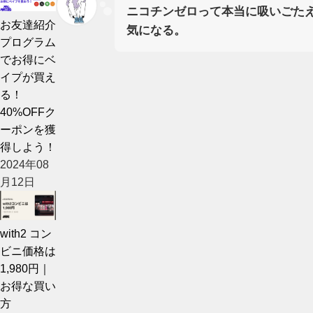
ニコチンゼロって本当に吸いごた
お友達紹介
気になる。
プログラム
でお得にベ
イプが買え
る！
40%OFFク
ーポンを獲
得しよう！
2024年08
月12日
with2 コン
ビニ価格は
1,980円｜
お得な買い
方