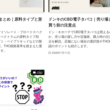
類まとめ｜原料タイプと形
ドンキのCBD電子タバコ｜売り場
買う前の注意点
アイソレート・ブロードスペク
ドン・キホーテでCBD電子タバコは買える
スペクトラムの原料タイプ別
か、売り場の探し方や店舗差、購入時の注
グミ・ベイプリキッドなどの製
点を解説。店舗にない場合の選択肢やTHC
。THC残留基準を踏まえた選
認のポイントも紹介します。
ます。
2026年7月11日
CBD