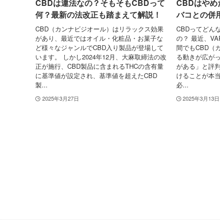
CBDは違法なの？そもそもCBDって
CBDはや
何？最新の法改正も踏まえて解説！
バコとの併
CBD（カンナビジオール）はリラックス効果
CBDってどん
があり、最近ではオイル・化粧品・お菓子な
の？ 最近、V
ど様々なジャンルでCBD入り製品が登場して
間でもCBD（
います。 しかし2024年12月、大麻取締法の改
る動きが広がっ
正が施行、CBD製品に含まれるTHCの含有量
がある」と評判
に基準値が設定され、基準値を超えたCBD
けることが本
製...
必...
2025年3月27日
2025年3月13日