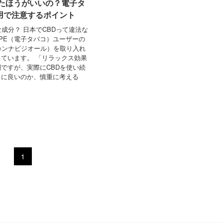
めたほうがいいの？電子タ
用で注意するポイント
な成分？ 日本でCBDって違法な
APE（電子タバコ）ユーザーの
カンナビジオール）を取り入れ
ています。 「リラックス効果
ですが、実際にCBDを使い続
当に良いのか、慎重に考える
1