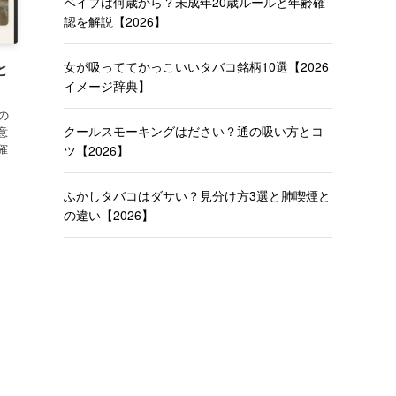
ベイプは何歳から？未成年20歳ルールと年齢確
認を解説【2026】
女が吸っててかっこいいタバコ銘柄10選【2026
と
イメージ辞典】
の
クールスモーキングはださい？通の吸い方とコ
意
確
ツ【2026】
ふかしタバコはダサい？見分け方3選と肺喫煙と
の違い【2026】