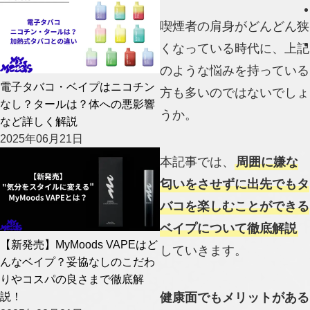
喫煙者の肩身がどんどん狭
くなっている時代に、上記
のような悩みを持っている
電子タバコ・ベイプはニコチン
方も多いのではないでしょ
なし？タールは？体への悪影響
うか。
など詳しく解説
2025年06月21日
本記事では、
周囲に嫌な
匂いをさせずに出先でもタ
バコを楽しむことができる
ベイプについて徹底解説
【新発売】MyMoods VAPEはど
していきます。
んなベイプ？妥協なしのこだわ
りやコスパの良さまで徹底解
説！
健康面でもメリットがある