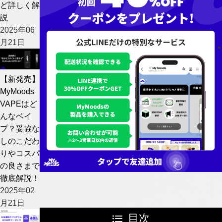
ど詳しく解
説
2025年06
月21日
【新発売】
MyMoods
VAPEはど
んなベイ
プ？妥協な
しのこだわ
りやコスパ
の良さまで
徹底解説！
2025年02
月21日
目次