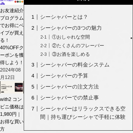
お友達紹介
シーシャバーとは？
プログラム
でお得にベ
シーシャバーの3つの魅力
イプが買え
①おしゃれな空間
る！
②たくさんのフレーバー
40%OFFク
③お酒を楽しめる
ーポンを獲
得しよう！
シーシャバーの料金システム
2024年08
シーシャバーの予算
月12日
シーシャバーの注文方法
シーシャバーでの禁止事
with2 コン
ビニ価格は
シーシャバーはリラックスできる空
1,980円｜
間｜持ち運びシーシャで手軽に体験
お得な買い
方