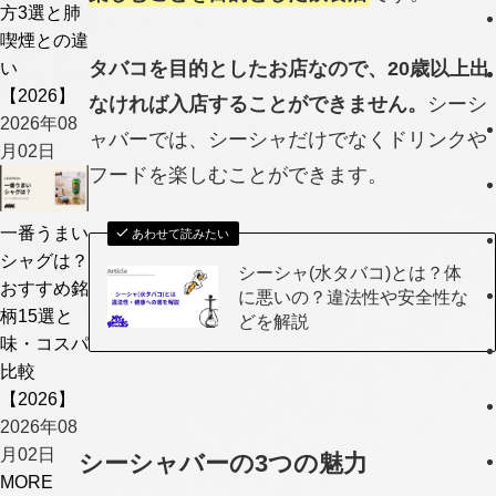
方3選と肺
喫煙との違
い
タバコを目的としたお店なので、20歳以上出
【2026】
なければ入店することができません。
シーシ
2026年08
ャバーでは、シーシャだけでなくドリンクや
月02日
フードを楽しむことができます。
一番うまい
あわせて読みたい
シャグは？
シーシャ(水タバコ)とは？体
おすすめ銘
に悪いの？違法性や安全性な
柄15選と
どを解説
味・コスパ
比較
【2026】
2026年08
月02日
シーシャバーの3つの魅力
MORE