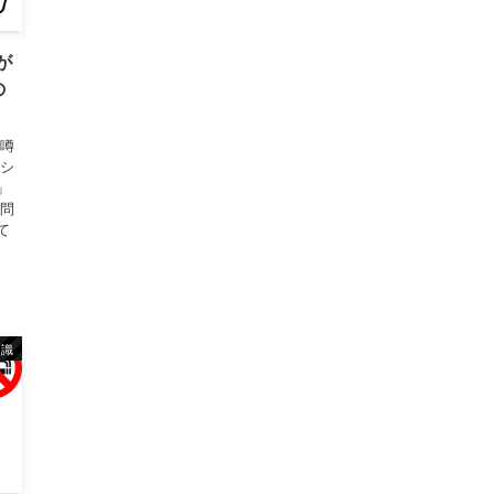
が
の
る噂
やシ
」
疑問
て
知識