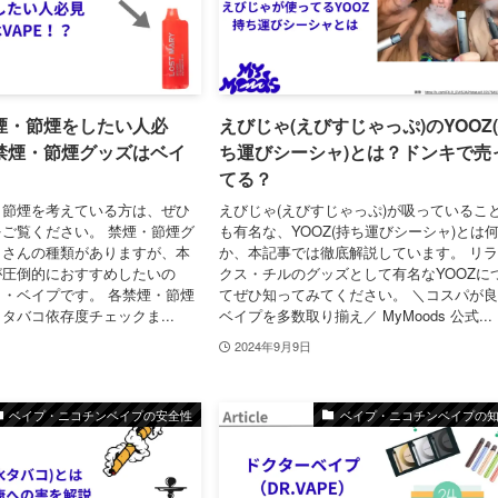
煙・節煙をしたい人必
えびじゃ(えびすじゃっぷ)のYOOZ
禁煙・節煙グッズはベイ
ち運びシーシャ)とは？ドンキで売
てる？
・節煙を考えている方は、ぜひ
えびじゃ(えびすじゃっぷ)が吸っているこ
ご覧ください。 禁煙・節煙グ
も有名な、YOOZ(持ち運びシーシャ)とは
くさんの種類がありますが、本
か、本記事では徹底解説しています。 リ
が圧倒的におすすめしたいの
クス・チルのグッズとして有名なYOOZに
・ベイプです。 各禁煙・節煙
てぜひ知ってみてください。 ＼コスパが
タバコ依存度チェックま...
ベイプを多数取り揃え／ MyMoods 公式...
2024年9月9日
ベイプ・ニコチンベイプの安全性
ベイプ・ニコチンベイプの