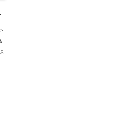
外
が
味し
も
イ
効果