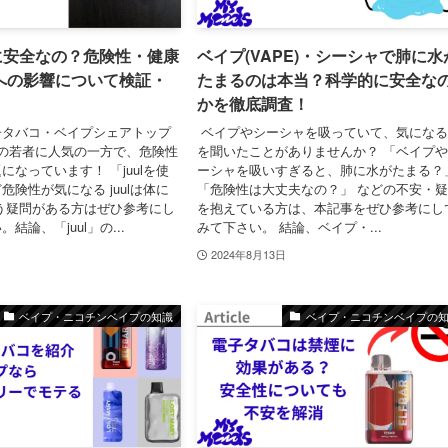
当に安全なの？危険性・健康
ベイプ(VAPE)・シーシャで肺に水
への影響について検証・
たまるのは本当？科学的に安全な
かを徹底調査！
子タバコ・ベイプシェアトップ
ベイプやシーシャを吸っていて、気にな
多くの若者に人気の一方で、危険性
を聞いたことがありませんか？ 「ベイプ
になっています！ 「juulを使
ーシャを吸いすぎると、肺に水がたまる？
危険性が気になる juulは体に
「危険性は大丈夫なの？」 などの不安・
う疑問がある方はぜひ参考にし
を抱えている方は、本記事をぜひ参考にし
結論、「juul」の...
みて下さい。 結論、ベイプ・...
2024年8月13日
ベイプ・ニコチンベイプの知識
ベイプ・ニコチンベイプの