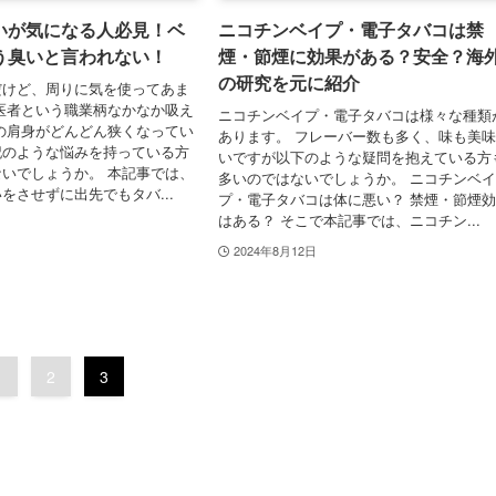
いが気になる人必見！ベ
ニコチンベイプ・電子タバコは禁
う臭いと言われない！
煙・節煙に効果がある？安全？海
の研究を元に紹介
だけど、周りに気を使ってあま
医者という職業柄なかなか吸え
ニコチンベイプ・電子タバコは様々な種類
の肩身がどんどん狭くなってい
あります。 フレーバー数も多く、味も美
記のような悩みを持っている方
いですが以下のような疑問を抱えている方
いでしょうか。 本記事では、
多いのではないでしょうか。 ニコチンベ
をさせずに出先でもタバ...
プ・電子タバコは体に悪い？ 禁煙・節煙
はある？ そこで本記事では、ニコチン...
2024年8月12日
1
2
3