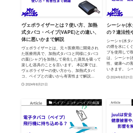
ヴェポライザーとは？使い方、加熱
シーシャ(水
式タバコ・ベイプ(VAPE)との違い、
の？違法性
体に悪いかまで解説
シーシャ(水タ
の煙を水にく
ヴェポライザーとは、元々医療用に開発され
プを使用して喫
た医療用具で、加熱式タバコと同様にタバコ
は、シーシャ(
の葉(シャグ)を加熱して発生した蒸気を吸って
性、健康への
楽しむ器具のことを言います。 本記事では、
いきます。 シー
ヴェポライザーの使い方から、加熱式タバ
コ、ベイプとの違いから有害性まで解説...
2024年8月21日
2024年8月21日
ベイプ・ニコチンベイプの知識