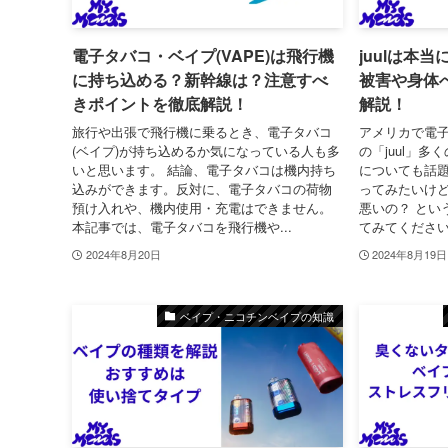
電子タバコ・ベイプ(VAPE)は飛行機
juulは本
に持ち込める？新幹線は？注意すべ
被害や身体
きポイントを徹底解説！
解説！
旅行や出張で飛行機に乗るとき、電子タバコ
アメリカで電
(ベイプ)が持ち込めるか気になっている人も多
の「juul」
いと思います。 結論、電子タバコは機内持ち
についても話題
込みができます。反対に、電子タバコの荷物
ってみたいけど
預け入れや、機内使用・充電はできません。
悪いの？ とい
本記事では、電子タバコを飛行機や...
てみてください。
2024年8月20日
2024年8月19日
ベイプ・ニコチンベイプの知識