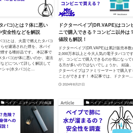
タバコ)とは？体に悪い
ドクターベイプ(DR.VAPE)はコン
や安全性などを解説
ニで購入できる？コンビニ以外は
値段も解説！
バコ)とは、火皿で燃えたタバコ
ぐらせ濾過された煙を、水パイ
ドクターベイプ(DR.VAPE)は累計販売本数
煙する嗜好品です。 本記事で
2,000万本以上と今大人気の電子タバコで
水タバコ)が体に悪いのか、違法
が、コンビニで購入できるのか気になって
害などについて詳しく解説して
る方が多いのではないでしょうか。 結論
シャ(水タバコ)と...
クターベイプはファミリーマートで購入す
ことができます！ 本記事では、ドクター...
2024年8月21日
ベイプ・ニコチンベイプの知識
ベイプ・ニコチンベイプの