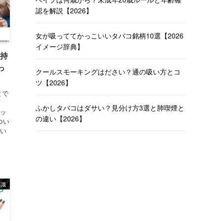
認を解説【2026】
女が吸っててかっこいいタバコ銘柄10選【2026
イメージ辞典】
(持
っ
クールスモーキングはださい？通の吸い方とコ
ツ【2026】
とで
何
ふかしタバコはダサい？見分け方3選と肺喫煙と
ラッ
の違い【2026】
つい
良い
知識